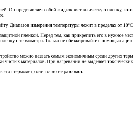
ей. Он представляет собой жидкокристаллическую пленку, котор
е.
йту. Диапазон измерения температуры лежит в пределах от 18°C 
защитной пленкой. Перед тем, как прикрепить его в нужное мес
ю пленку с термометра. Только не обезжиривайте с помощью ацет
устройство можно назвать самым экономичным среди других тер
ски чистых материалов. При нагревании не выделяет токсических
ь этот термометр они точно не разобьют.