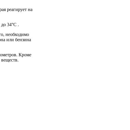
ая реагирует на
до 34°C .
то, необходимо
она или бензина
мометров. Кроме
 веществ.