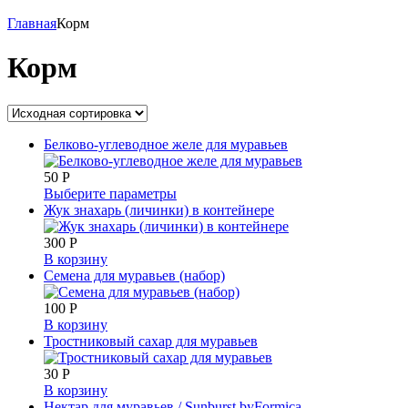
Главная
Корм
Корм
Белково-углеводное желе для муравьев
50
Р
Выберите параметры
Жук знахарь (личинки) в контейнере
300
Р
В корзину
Семена для муравьев (набор)
100
Р
В корзину
Тростниковый сахар для муравьев
30
Р
В корзину
Нектар для муравьев / Sunburst byFormica