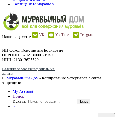
Таблица лёта муравьев
VK
YouTube
Telegram
Наши соц. сети:
ИП Сокол Константин Борисович
ОГРНИП: 320213000021949
ИНН: 213013625529
Политика обработки персональных
данных
©
Муравьиный Дом
- Копирование материалов с сайта
запрещено.
My Account
Поиск
Искать:
Поиск
0