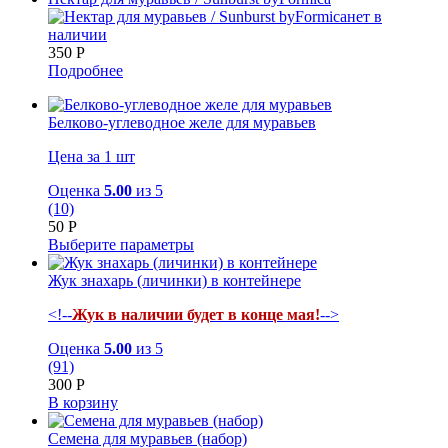
нет в
наличии
350
Р
Подробнее
Белково-углеводное желе для муравьев
Цена за 1 шт
Оценка
5.00
из 5
(10)
50
Р
Выберите параметры
Жук знахарь (личинки) в контейнере
<!--
Жук в наличии будет в конце мая!
-->
Оценка
5.00
из 5
(91)
300
Р
В корзину
Семена для муравьев (набор)