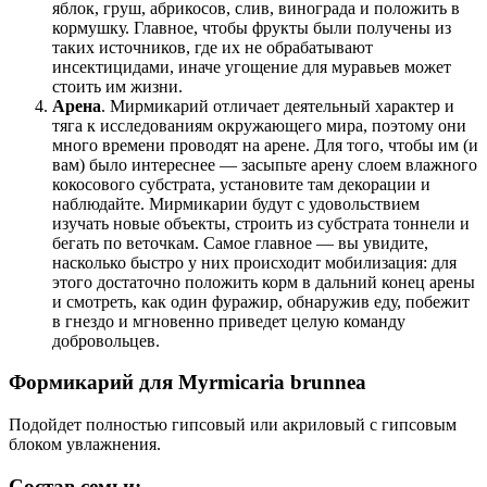
яблок, груш, абрикосов, слив, винограда и положить в
кормушку. Главное, чтобы фрукты были получены из
таких источников, где их не обрабатывают
инсектицидами, иначе угощение для муравьев может
стоить им жизни.
Арена
. Мирмикарий отличает деятельный характер и
тяга к исследованиям окружающего мира, поэтому они
много времени проводят на арене. Для того, чтобы им (и
вам) было интереснее — засыпьте арену слоем влажного
кокосового субстрата, установите там декорации и
наблюдайте. Мирмикарии будут с удовольствием
изучать новые объекты, строить из субстрата тоннели и
бегать по веточкам. Самое главное — вы увидите,
насколько быстро у них происходит мобилизация: для
этого достаточно положить корм в дальний конец арены
и смотреть, как один фуражир, обнаружив еду, побежит
в гнездо и мгновенно приведет целую команду
добровольцев.
Формикарий для Myrmicaria brunnea
Подойдет полностью гипсовый или акриловый с гипсовым
блоком увлажнения.
Состав семьи: