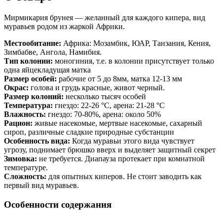
Мирмикария брунея — желанный для каждого кипера, вид
муравьев родом из жаркой Африки.
Местообитание:
Африка:
Мозамбик, ЮАР, Танзания, Кения,
Зимбабве, Ангола, Намибия.
Тип колонии:
моногиния, т.е. в колонии присутствует только
одна яйцекладущая матка
Размер особей:
рабочие от 5 до 8мм, матка 12-13 мм
Окрас:
г
олова и грудь красные, живот черный.
Размер колоний:
несколько тысяч особей
Температура:
гнездо: 22-26 °C, арена: 21-28 °C
Влажность:
гнездо: 70-80%, арена: около 50%
Рацион:
живые насекомые, мертвые насекомые, сахарный
сироп, различные сладкие природные субстанции
Особенность вида:
Когда муравьи этого вида чувствует
угрозу, поднимает брюшко вверх и выделяет защитный секрет
Зимовка:
не требуется. Диапауза протекает при комнатной
температуре.
Сложность:
для опытных киперов. Не стоит заводить как
первый вид муравьев.
Особенности содержания