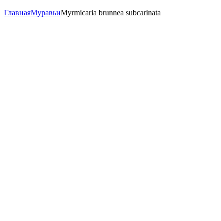
Главная
Муравьи
Myrmicaria brunnea subcarinata