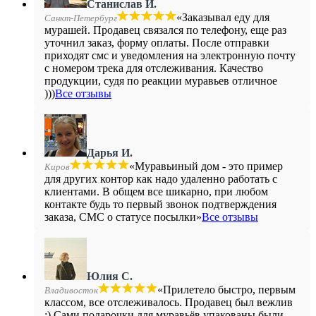
Станислав И.
«Заказывал еду для
Санкт-Петербург
мурашей. Продавец связался по телефону, еще раз
уточнил заказ, форму оплаты. После отправки
приходят смс и уведомления на электронную почту
с номером трека для отслеживания. Качество
продукции, судя по реакции муравьев отличное
)))
Все отзывы
Дарья И.
«Муравьиный дом - это пример
Киров
для других контор как надо удаленно работать с
клиентами. В общем все шикарно, при любом
контакте будь то первый звонок подтверждения
заказа, СМС о статусе посылки»
Все отзывы
Юлия С.
«Прилетело быстро, первым
Владивосток
классом, все отслеживалось. Продавец был вежлив
:) Сами подарочки для муравьёв упакованы были