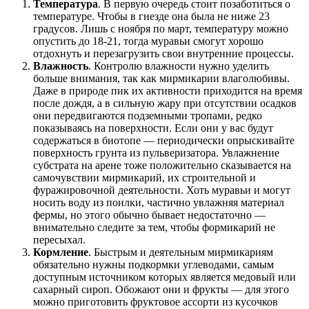
Температура
. В первую очередь стоит позаботиться о
температуре. Чтобы в гнезде она была не ниже 23
градусов. Лишь с ноября по март, температуру можно
опустить до 18-21, тогда муравьи смогут хорошо
отдохнуть и перезагрузить свои внутренние процессы.
Влажность
. Контролю влажности нужно уделить
больше внимания, так как мирмикарии влаголюбивы.
Даже в природе пик их активности приходится на время
после дождя, а в сильную жару при отсутствии осадков
они передвигаются подземными тропами, редко
показываясь на поверхности. Если они у вас будут
содержаться в биотопе — периодически опрыскивайте
поверхность грунта из пульверизатора. Увлажнение
субстрата на арене тоже положительно сказывается на
самочувствии мирмикарий, их строительной и
фуражировочной деятельности. Хоть муравьи и могут
носить воду из поилки, частично увлажняя материал
фермы, но этого обычно бывает недостаточно —
внимательно следите за тем, чтобы формикарий не
пересыхал.
Кормление
. Быстрым и деятельным мирмикариям
обязательно нужны подкормки углеводами, самым
доступным источником которых является медовый или
сахарный сироп. Обожают они и фрукты — для этого
можно приготовить фруктовое ассорти из кусочков