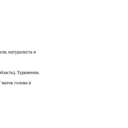
ля, натуралиста и
бласть), Туркмения.
У маток голова и