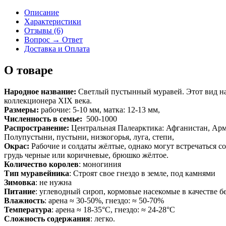
Описание
Характеристики
Отзывы (6)
Вопрос → Ответ
Доставка и Оплата
О товаре
Народное название:
Светлый пустынный муравей. Этот вид наз
коллекционера XIX века.
Размеры:
рабочие: 5-10 мм, матка: 12-13 мм,
Численность в семье:
500-1000
Распространение:
Центральная Палеарктика: Афганистан, Арме
Полупустыни, пустыни, низкогорья, луга, степи,
Окрас:
Рабочие и солдаты жёлтые, однако могут встречаться со
грудь черные или коричневые, брюшко жёлтое.
Количество королев
: моногиния
Тип муравейника
: Строят свое гнездо в земле, под камнями
Зимовка
: не нужна
Питание
: углеводный сироп, кормовые насекомые в качестве б
Влажность
: арена ≈ 30-50%, гнездо: ≈ 50-70%
Температура
: арена ≈ 18-35°С, гнездо: ≈ 24-28°С
Сложность содержания
: легко.