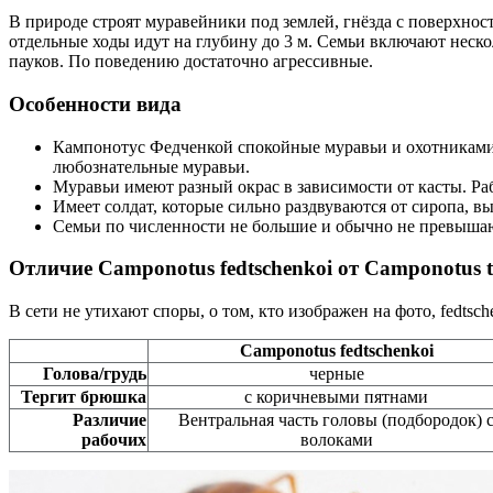
В природе строят муравейники под землей, гнёзда с поверхнос
отдельные ходы идут на глубину до 3 м. Семьи включают неско
пауков. По поведению достаточно агрессивные.
Особенности вида
Кампонотус Федченкой спокойные муравьи и охотниками и
любознательные муравьи.
Муравьи имеют разный окрас в зависимости от касты. Ра
Имеет солдат, которые сильно раздвуваются от сиропа, вы
Семьи по численности не большие и обычно не превышаю
Отличие Camponotus fedtschenkoi от Camponotus t
В сети не утихают споры, о том, кто изображен на фото, fedtsc
Camponotus fedtschenkoi
Голова/грудь
черные
Тергит брюшка
с коричневыми пятнами
Различие
Вентральная часть головы (подбородок) 
рабочих
волоками