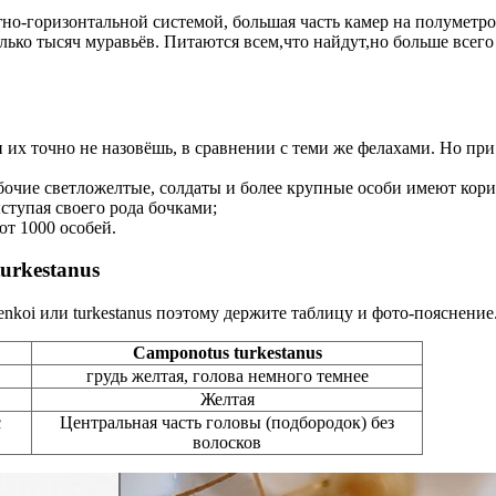
тно-горизонтальной системой, большая часть камер на полуметро
лько тысяч муравьёв. Питаются всем,что найдут,но больше всего
х точно не назовёшь, в сравнении с теми же фелахами. Но при
бочие светложелтые, солдаты и более крупные особи имеют кори
ступая своего рода бочками;
т 1000 особей.
urkestanus
henkoi или
turkestanus
поэтому держите таблицу и фото-пояснение
Camponotus
turkestanus
грудь желтая, голова немного темнее
Желтая
с
Центральная часть головы (подбородок) без
волосков