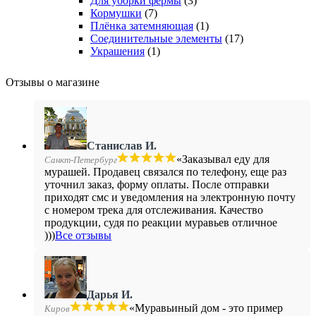
Для уборки фермы
(3)
Кормушки
(7)
Плёнка затемняющая
(1)
Соединительные элементы
(17)
Украшения
(1)
Отзывы о магазине
Станислав И.
«Заказывал еду для
Санкт-Петербург
мурашей. Продавец связался по телефону, еще раз
уточнил заказ, форму оплаты. После отправки
приходят смс и уведомления на электронную почту
с номером трека для отслеживания. Качество
продукции, судя по реакции муравьев отличное
)))
Все отзывы
Дарья И.
«Муравьиный дом - это пример
Киров