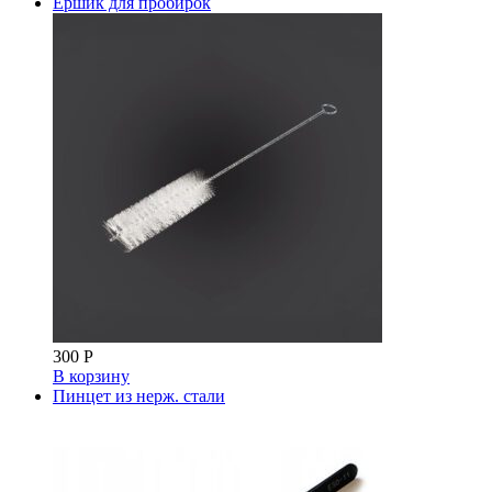
Ёршик для пробирок
300
Р
В корзину
Пинцет из нерж. стали