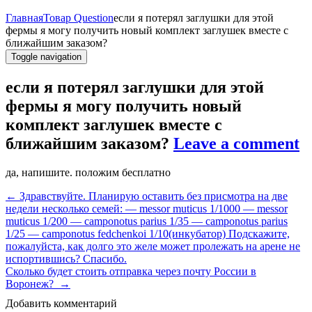
Главная
Товар Question
если я потерял заглушки для этой
фермы я могу получить новый комплект заглушек вместе с
ближайшим заказом?
Toggle navigation
если я потерял заглушки для этой
фермы я могу получить новый
комплект заглушек вместе с
ближайшим заказом?
Leave a comment
да, напишите. положим бесплатно
←
Здравствуйте. Планирую оставить без присмотра на две
недели несколько семей: — messor muticus 1/1000 — messor
muticus 1/200 — camponotus parius 1/35 — camponotus parius
1/25 — camponotus fedchenkoi 1/10(инкубатор) Подскажите,
пожалуйста, как долго это желе может пролежать на арене не
испортившись? Спасибо.
Сколько будет стоить отправка через почту России в
Воронеж?
→
Добавить комментарий