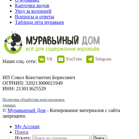
Карточки видов
Уход за колонией
Вопросы и ответы
Таблица лёта муравьев
VK
YouTube
Telegram
Наши соц. сети:
ИП Сокол Константин Борисович
ОГРНИП: 320213000021949
ИНН: 213013625529
Политика обработки персональных
данных
©
Муравьиный Дом
- Копирование материалов с сайта
запрещено.
My Account
Поиск
Искать:
Поиск