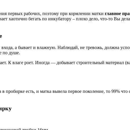
ения первых рабочих, поэтому при кормлении матки
главное пр
ет хаотично бегать по инкубатору – плохо дело, что-то Вы дела
е
у входа, а бывает и влажную. Наблюдай, не тревожь, должна успо
е по душе.
ает. К влаге роет. Иногда — добывает строительный материал (ва
 пробирке есть, и матка вывела первое поколение, то 99% что с
ирку
иликоновой трубки 16мм