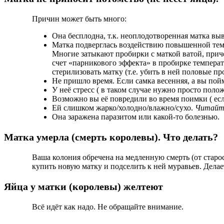
Причин может быть много:
Она бесплодна, т.к. неоплодотворенная матка вы
Матка подверглась воздействию повышенной тем
Многие затыкают пробирки с маткой ватой, приче
счет «парникового эффекта» в пробирке температ
стерилизовать матку (т.е. убить в ней половые 
Не пришло время. Если самка весенняя, а вы пой
У неё стресс ( в таком случае нужно просто полож
Возможно вы её повредили во время поимки ( есл
Ей слишком жарко/холодно/влажно/сухо.
Читайте
Она заражена паразитом или какой-то болезнью.
Матка умерла (смерть королевы). Что делать?
Ваша колония обречена на медленную смерть (от старос
купить новую матку и подселить к ней муравьев. Делае
Яйца у матки (королевы) желтеют
Всё идёт как надо. Не обращайте внимание.