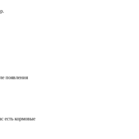
р.
сле появления
ас есть кормовые