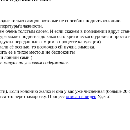
водит только самцов, которые не способны поднять колонию.
пературы\влажности.
м очень толстым слоем. И если скажем в помещении вдруг стане
ура может поднятся до какого-то критического уровня и просто 
продукты переданные самцом в процессе капуляции)
мали её осенью, то возможно ей нужна зимовка.
ить её в тихое место,и не беспокоить)
и ловили сами )
 мануал по условиям содержания.
ти). Если колонию жалко и она у вас уже численная (больше 20 о
тся это через заморозку. Процесс
описан в видео
Удачи!