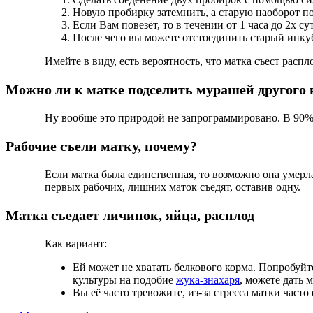
Новую пробирку затемнить, а старую наоборот по
Если Вам повезёт, то в течении от 1 часа до 2х 
После чего вы можете отстоединить старый инку
Имейте в виду, есть вероятность, что матка съест распло
Можно ли к матке подселить мурашей другого 
Ну вообще это природой не запрограммировано. В 90% 
Рабочие съели матку, почему?
Если матка была единственная, то возможно она умерла
первых рабочих, лишних маток съедят, оставив одну.
Матка съедает личинок, яйца, расплод
Как вариант:
Ей может не хватать белкового корма. Попробуйте
культуры на подобие
жука-знахаря
, можете дать 
Вы её часто тревожите, из-за стресса матки часто 