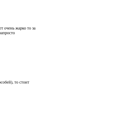
т очень жарко то за
напросто
собей), то стоит