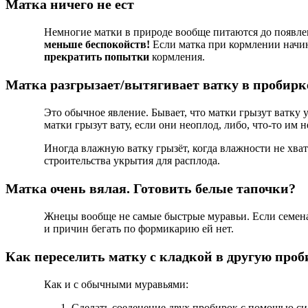
Матка ничего не ест
Немногие матки в природе вообще питаются до появл
меньше беспокойств!
Если матка при кормлении начина
прекратить попытки
кормления.
Матка разгрызает/вытягивает ватку в пробирк
Это обычное явление. Бывает, что матки грызут ватку 
матки грызут вату, если они неоплод, либо, что-то им н
Иногда влажную ватку грызёт, когда влажности не хват
строительства укрытия для расплода.
Матка очень вялая. Готовить белые тапочки?
Жнецы вообще не самые быстрые муравьи. Если семена в
и причин бегать по формикарию ей нет.
Как переселить матку с кладкой в другую проб
Как и с обычными муравьями:
Сделать соеденение двух пробирок с помощью с