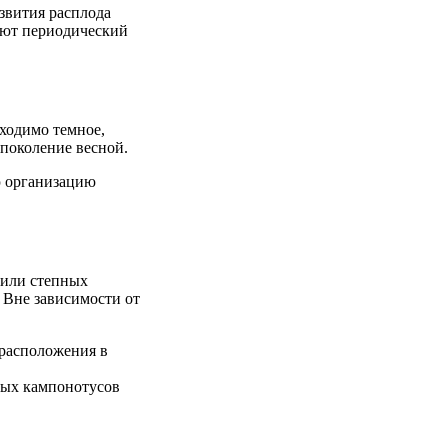
звития расплода
ают периодический
бходимо темное,
 поколение весной.
ую организацию
 или степных
. Вне зависимости от
 расположения в
ных кампонотусов