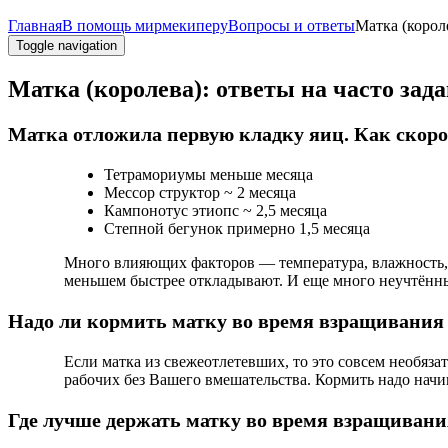
Главная
В помощь мирмекиперу
Вопросы и ответы
Матка (корол
Toggle navigation
Матка (королева): ответы на часто за
Матка отложила первую кладку яиц. Как скоро
Тетрамориумы меньше месяца
Мессор структор ~ 2 месяца
Кампонотус этиопс ~ 2,5 месяца
Степной бегунок примерно 1,5 месяца
Много влияющих факторов — температура, влажность, 
меньшем быстрее откладывают. И еще много неучтё
Надо ли кормить матку во время взращивания
Если матка из свежеотлетевших, то это совсем необяза
рабочих без Вашего вмешательства. Кормить надо начи
Где лучше держать матку во время взращивани