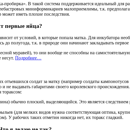
а-пробирка». В такой система поддерживается идеальный для ра
алебастровых миниформикариев малоприемлимы, т.к. предполаг
р может иметь плохие последствия.
ит первые яйца?
зависит от условий, в которые попала матка. Для инкубатора нео
сь до полугода, т.к. в природе они начинают закладывать первое
 (лесной муравей), то они вообще не способны на самостоятельн
е несут.
Подробнее…
ых отъевшихся солдат за матку (например солдаты кампонотусов
о и не выдавать габаритами своего королевского происхождения
 тораксом:
спина) обычно плоский, выделяющийся. Это является следствием
крыльев (для мелких видов нужна соответствующая оптика, круп
. У рабочих таких отметин никогда нет, их торакс гладкий.
Что я делаю не так?