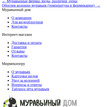
←
Муравьиные фермы: виды, различия, цены
Обогрев колонии муравьев (температура в формикарии)
→
Муравьиный дом
О компании
Для видеоблогеров
Контакты
Интернет-магазин
Доставка и оплата
Гарантия
Отзывы
Контакты
Мирмекиперу
О муравьях
Карточки видов
Уход за колонией
Вопросы и ответы
Таблица лёта муравьев