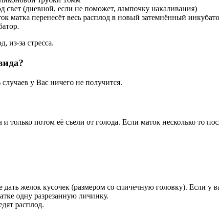
д свет (дневной, если не поможет, лампочку накаливания)
суток матка перенесёт весь расплод в новый затемнённый инкубато
батор.
д, из-за стресса.
вида?
случаев у Вас ничего не получится.
 и только потом её съели от голода. Если маток несколько то по
 дать желок кусочек (размером со спичечную головку). Если у в
матке одну разрезанную личинку.
едят расплод.