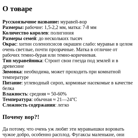
О товаре
Русскоязычное название:
муравей-вор
Размеры:
рабочие: 1,5-2,2 мм, матка: 7-8 мм
Количество королев
: полигиния
Размеры семей
: до нескольких тысяч
Окрас
: хитин соленопсисов окрашен слабо: муравьи в целом
очень светлые, почти прозрачные. Матка в отличие от
рабочих темно-бурая или темно-коричневая.
Тип муравейника
: Строит свои гнезда под землей и в
древесине
Зимовка
: необходима, может проходить при комнатной
температуре
Питание
: углеводный сироп, кормовые насекомые в качестве
белка
Влажность
: средняя ≈ 50-60%
Температура
: обычная ≈ 21—24°С
Сложность содержания
: легко
Почему вор?!
Да потому, что очень уж любят эти муравьишки воровать
чужое добро, особенно расплод. Фугаксы маленькие, они