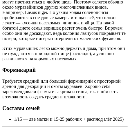
могут протиснуться в любую щель. Поэтому селятся обычно
около муравейников других многочисленных видов.
Например, Lasius niger. По узким ходам соленопсисы
пробираются в гнездовые камеры и тащат всё, что плохо
лежит — кусочки насекомых, личинок и яйца. На такой
богатой диете семья воришек растет очень быстро. Впрочем,
особо они не досаждают, ведь колония лазиусов покрывает те
потери, которые нигеры потерпели от маленьких фугаксов.
Этих муравьишек легко можно держать и дома, при этом они
не нуждаются в природной пище (расплоде), а успешно
развиваются на кормовых насекомых.
Формикарий
Требуется средний или большой формикарий с просторной
ареной для декораций и охоты муравьев. Хорошо себя
зарекомендовали фермы из акрила и гипса, т.к. в нём есть
возможность создать градиент влажности.
Составы семей
1/15 — две матки и 15-25 рабочих + расплод (лёт 2025)