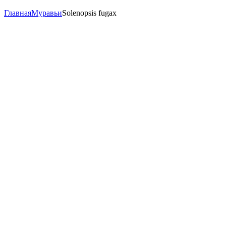
Главная
Муравьи
Solenopsis fugax