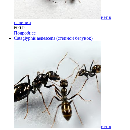
нет в
наличии
600
Р
Подробнее
Cataglyphis aenescens (степной бегунок)
нет в