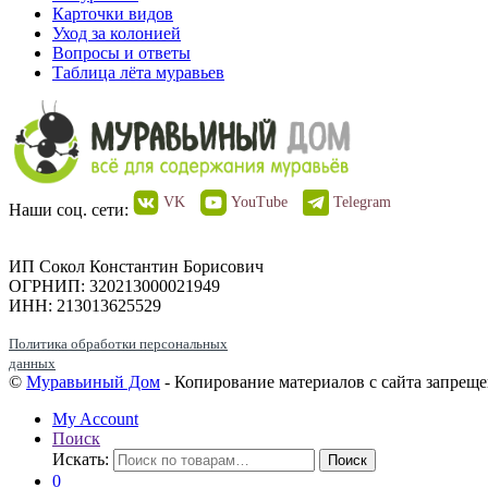
Карточки видов
Уход за колонией
Вопросы и ответы
Таблица лёта муравьев
VK
YouTube
Telegram
Наши соц. сети:
ИП Сокол Константин Борисович
ОГРНИП: 320213000021949
ИНН: 213013625529
Политика обработки персональных
данных
©
Муравьиный Дом
- Копирование материалов с сайта запреще
My Account
Поиск
Искать:
Поиск
0