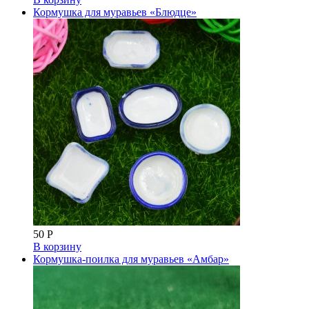
Кормушка для муравьев «Блюдце»
50
Р
В корзину
Кормушка-поилка для муравьев «Амбар»