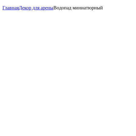
Главная
Декор для арены
Водопад миниатюрный